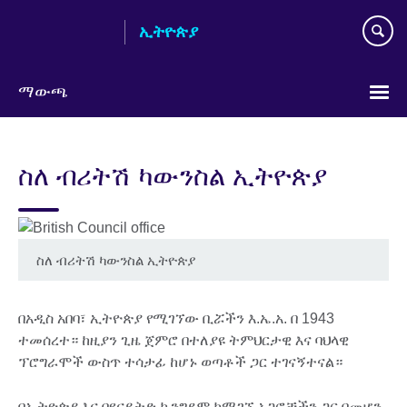
Skip
ኢትዮጵያ
to
main
content
ማውጫ
Choose
your
ስለ ብሪትሽ ካውንስል ኢትዮጵያ
language
ስለ ብሪትሽ ካውንስል ኢትዮጵያ
በአዲስ አበባ፣ ኢትዮጵያ የሚገኘው ቢሯችን እ.ኤ.አ. በ 1943
ተመሰረተ። ከዚያን ጊዜ ጀምሮ በተለያዩ ትምህርታዊ እና ባህላዊ
ፕሮግራሞች ውስጥ ተሳታፊ ከሆኑ ወጣቶች ጋር ተገናኝተናል።
በኢትዮጵያ እና በዩናይትድ ኪንግደም ከሚገኙ አጋሮቻችን ጋር በመሆን