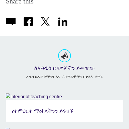
Share this
ለአዳዲስ ዜናዎቻችን ይመዝገቡ
አዲስ ዜናዎቻችንን እና ፕሮግራሞችን በቀላሉ ያግኙ
የትምህርት ማዕከላችንን ይጎብኙ