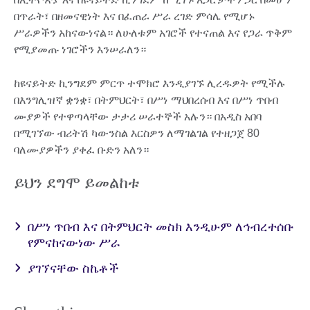
በጥራት፣ በዘመናዊነት እና በፈጠራ ሥራ ረገድ ምሳሌ የሚሆኑ
ሥራዎችን አከናውነናል። ለሁለቱም አገሮች የተናጠል እና የጋራ ጥቅም
የሚያመጡ ነገሮችን እንሠራለን።
ከዩናይትድ ኪንግደም ምርጥ ተሞክሮ እንዲያገኙ ሊረዱዎት የሚችሉ
በእንግሊዝኛ ቋንቋ፣ በትምህርት፣ በሥነ ማህበረሰብ እና በሥነ ጥበብ
ሙያዎች የተዋጣላቸው ታታሪ ሠራተኞች አሉን። በአዲስ አበባ
በሚገኘው ብሪትሽ ካውንስል እርስዎን ለማገልገል የተዘጋጀ 80
ባለሙያዎችን ያቀፈ ቡድን አለን።
ይህን ደግሞ ይመልከቱ
በሥነ ጥበብ እና በትምህርት መስክ እንዲሁም ለኅብረተሰቡ
የምናከናውነው ሥራ
ያገኘናቸው ስኬቶች