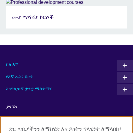
ሙያ ማሻሻያ ኮርሶች
ስለ እኛ
የእኛ አጋር ይሁኑ
እንግሊዝኛ ቋንቋ ማስተማር
ያግኙን
Facebook
RSS
ድር ጣቢያችንን ለማስሄድ እና ይዘትን ግላዊነት ለማላበስ፣