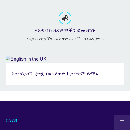
ለአዳዲስ ዜናዎቻችን ይመዝገቡ
አዲስ ዜናዎቻችንን እና ፕሮግራሞችን በቀላሉ ያግኙ
እንግሊዝኛ ቋንቋ በዩናይትድ ኪንግደም ይማሩ
ስለ እኛ