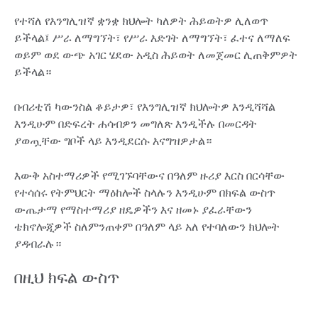
የተሻለ የእንግሊዝኛ ቋንቋ ክህሎት ካለዎት ሕይወትዎ ሊለወጥ
ይችላል፤ ሥራ ለማግኘት፣ የሥራ እድገት ለማግኘት፣ ፈተና ለማለፍ
ወይም ወደ ውጭ አገር ሄደው አዲስ ሕይወት ለመጀመር ሊጠቅምዎት
ይችላል።
በብሪቲሽ ካውንስል ቆይታዎ፣ የእንግሊዝኛ ክህሎትዎ እንዲሻሻል
እንዲሁም በድፍረት ሐሳብዎን መግለጽ እንዲችሉ በመርዳት
ያወጧቸው ግቦች ላይ እንዲደርሱ እናግዝዎታል።
እውቅ አስተማሪዎች የሚገኙባቸውና በዓለም ዙሪያ እርስ በርሳቸው
የተሳሰሩ የትምህርት ማዕከሎች ስላሉን እንዲሁም በክፍል ውስጥ
ውጤታማ የማስተማሪያ ዘዴዎችን እና ዘመኑ ያፈራቸውን
ቴክኖሎጂዎች ስለምንጠቀም በዓለም ላይ አለ የተባለውን ክህሎት
ያዳብራሉ።
በዚህ ክፍል ውስጥ