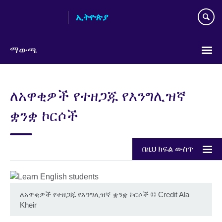
Skip
ኢትዮጵያ
to
main
content
ማውጫ
Choose
your
ለአዋቂዎች የተዘጋጁ የእንግሊዝኛ
language
ቋንቋ ኮርሶች
በዚህ ክፍል ውስጥ
ለአዋቂዎች የተዘጋጁ የእንግሊዝኛ ቋንቋ ኮርሶች
©
Credit Ala
Kheir