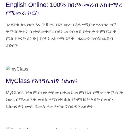
English Online: 100% በበይነ-መረብ አስተማሪ
የሚመራ ኮርስ
በአይነቱ ልዩ የሆነ እና 100% በይነ-መረብ ላይ የሚሰጥ የእንግሊዝኛ
ትምህርትን እናስተዋውቅዎ። በይነ-መረብ ላይ የቀጥታ ትምህርቶች |
የግል የጥናት ዕቅድ | የተካኑ አስተማሪዎች | ዛሬውኑ ሰብስክራይብ
ያድርጉ
MyClass የእንግሊዝኛ ስልጠና
MyClass በዓለም በብቃታቸው በታመኑ መምህራን የሚሰጥ ትምህርት
ነው። በሚፈልጉት መልኩ የሚስተካከል የትምህርት ሂደት በመሆኑ
ስልጠናዎን ሙሉ በሙሉ የመቆጣጠር ስልጣን አለዎት።