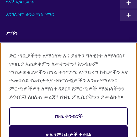
የእኛ አጋር ይሁኑ
እንግሊዝኛ ቋንቋ ማስተማር
ያግኙን
Facebook
RSS
ድር ጣቢያችንን ለማስሄድ እና ይዘትን ግላዊነት ለማላበስ፣
TikTok
የጣቢያ አጠቃቀምን ለመተንተን፣ እንዲሁም
ማስታወቂያዎችን በግል ተስማሚ ለማድረግ ኩኪዎችን እና
ተመሳሳይ የመከታተያ ቴክኖሎጂዎችን እንጠቀማለን።
ምርጫዎችዎን ለማስተዳደር፣ የምርጫዎች ማዕከላችንን
British Council Global
ይጎብኙ፤ ለበለጠ መረጃ፣ የኩኪ ፖሊሲያችንን ይመልከቱ።
Cookies
የግል መረጃ ጥበቃ እና የአጠቃቀም ደንብ
የኩኪ ቅንብሮች
የድረ ገጽ ማውጫ
ሁሉንም ኩኪዎች ተቀበል
© 2026 British Council