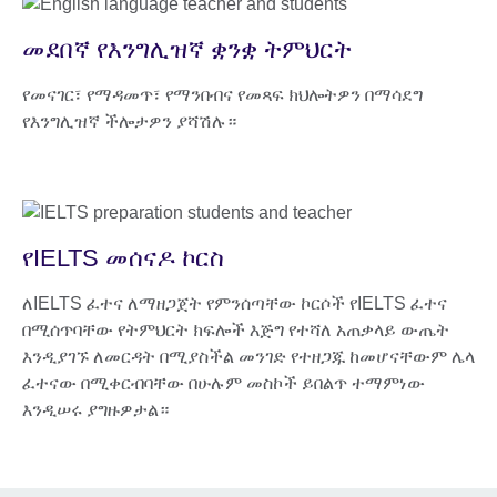
መደበኛ የእንግሊዝኛ ቋንቋ ትምህርት
የመናገር፣ የማዳመጥ፣ የማንበብና የመጻፍ ክህሎትዎን በማሳደግ
የእንግሊዝኛ ችሎታዎን ያሻሽሉ።
የIELTS መሰናዶ ኮርስ
ለIELTS ፈተና ለማዘጋጀት የምንሰጣቸው ኮርሶች የIELTS ፈተና
በሚሰጥባቸው የትምህርት ክፍሎች እጅግ የተሻለ አጠቃላይ ውጤት
እንዲያገኙ ለመርዳት በሚያስችል መንገድ የተዘጋጁ ከመሆናቸውም ሌላ
ፈተናው በሚቀርብባቸው በሁሉም መስኮች ይበልጥ ተማምነው
እንዲሠሩ ያግዙዎታል።