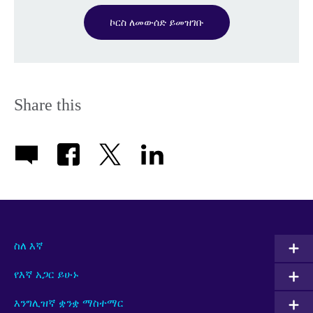
ኮርስ ለመውሰድ ይመዝገቡ
Share this
ስለ እኛ
የእኛ አጋር ይሁኑ
እንግሊዝኛ ቋንቋ ማስተማር