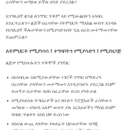
ራሳቸውን መግለጽ ይችሉ ዘንድ ያደረጋል።
እንግሊዘኛ ቋንቋ ለንግግር ጥቅም ላይ የሚውልበትን አካባቢ
እንፈጥራለን። ልጆች በራሳቸው የትምህርት ማእከል ውስጥ እንዳሉ
የእግሊዘኛ ችሎታቸውን በሚያሳድጉበት ጊዜ በራስ መተማመናቸው
ይጨምራል።
ለትምህርት የሚያነሳሳ ፤ ተግባቦትን የሚያሳድግ ፤ የሚያዘጋጅ
ልጅዎ የሚከተሉትን ጥቅሞች ያገኛል:
በአካባቢው ስለሚያውቃቸው ነገሮች ንግግር በማድረግ
በራሳቸው ያላቸውን መተማመን እንዲያሳድጉ ያደርጋል ይህም
ከመኝታ ቤታቸው እስከ ሰፈራቸው ድረስ ያካትታል
በሚያስደስቱ ትግበራዎች እና የቡድን ፕሮጀክቶች ራሳቸውን
መግለጽ – በገሀዱ አለም ውስጥ ያሉ አርእስቶችን ማሰስ ይህም
ከባህር ጥልቀት እስከ ህዋ ድረስ ነው
ከክፍል ውጪ ላላቸው የወደፊት ህይወታቸው ዝግጁ