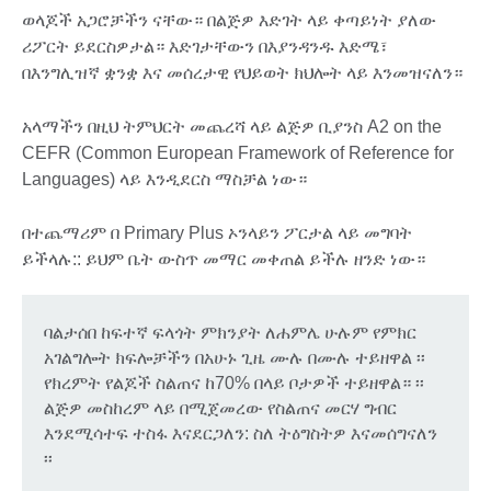
ወላጆች አጋሮቻችን ናቸው። በልጅዎ እድገት ላይ ቀጣይነት ያለው
ሪፖርት ይደርስዎታል። እድገታቸውን በእያንዳንዱ እድሜ፣
በእንግሊዝኛ ቋንቋ እና መሰረታዊ የህይወት ክህሎት ላይ እንመዝናለን።
አላማችን በዚህ ትምህርት መጨረሻ ላይ ልጅዎ ቢያንስ A2 on the
CEFR (Common European Framework of Reference for
Languages) ላይ እንዲደርስ ማስቻል ነው።
በተጨማሪም በ Primary Plus ኦንላይን ፖርታል ላይ መግባት
ይችላሉ:: ይህም ቤት ውስጥ መማር መቀጠል ይችሉ ዘንድ ነው።
ባልታሰበ ከፍተኛ ፍላጎት ምክንያት ለሐምሌ ሁሉም የምክር
አገልግሎት ክፍሎቻችን በአሁኑ ጊዜ ሙሉ በሙሉ ተይዘዋል ፡፡
የክረምት የልጆች ስልጠና ከ70% በላይ ቦታዎች ተይዘዋል። ፡፡
ልጅዎ መስከረም ላይ በሚጀመረው የስልጠና መርሃ ግብር
እንደሚሳተፍ ተስፋ እናደርጋለን: ስለ ትዕግስትዎ እናመሰግናለን
፡፡