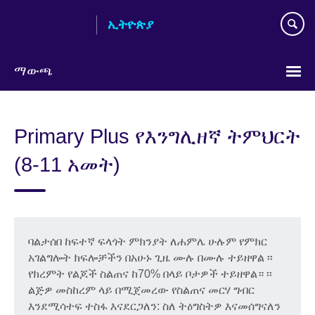
Skip
ኢትዮጵያ
to
main
content
ማውጫ
Choose
your
Primary Plus የእንግሊዘኛ ትምህርት
language
(8-11 አመት)
ባልታሰበ ከፍተኛ ፍላጎት ምክንያት ለሐምሌ ሁሉም የምክር
አገልግሎት ክፍሎቻችን በአሁኑ ጊዜ ሙሉ በሙሉ ተይዘዋል ፡፡
የክረምት የልጆች ስልጠና ከ70% በላይ ቦታዎች ተይዘዋል። ፡፡
ልጅዎ መስከረም ላይ በሚጀመረው የስልጠና መርሃ ግብር
እንደሚሳተፍ ተስፋ እናደርጋለን: ስለ ትዕግስትዎ እናመሰግናለን