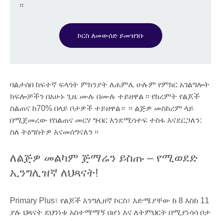
፡፡
ኮርስ ለመውሰድ ይመዝገቡ
ባልታሰበ ከፍተኛ ፍላጎት ምክንያት ለሐምሌ ሁሉም የምክር አገልግሎት
ክፍሎቻችን በአሁኑ ጊዜ ሙሉ በሙሉ ተይዘዋል ፡፡ የክረምት የልጆች
ስልጠና ከ70% በላይ ቦታዎች ተይዘዋል። ፡፡ ልጅዎ መስከረም ላይ
በሚጀመረው የስልጠና መርሃ ግብር እንደሚሳተፍ ተስፋ እናደርጋለን:
ስለ ትዕግስትዎ እናመሰግናለን ፡፡
ለልጅዎ መልካም ጅማሬን ይስጡ – የሚወደድ
ኢንግሊዝኛ ለህጻናት!
Primary Plus፣ የልጆች እንግሊዘኛ ኮርስ፣ እድሜያቸው ከ 8 እስከ 11
ያሉ ህጻናት ደህንነቱ አስተማማኝ በሆነ እና ለትምህርት በሚያነሳሳ ቦታ