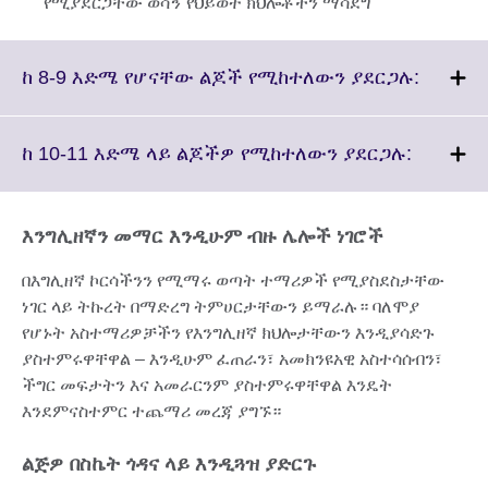
የሚያደርጋቸው ወሳኝ የህይወት ክህሎቶችን ማሳደግ
Click
ከ 8-9 እድሜ የሆናቸው ልጆች የሚከተለውን ያደርጋሉ:
to
expand.
More
Click
ከ 10-11 እድሜ ላይ ልጆችዎ የሚከተለውን ያደርጋሉ:
informa
to
availabl
expand.
More
እንግሊዘኛን መማር እንዲሁም ብዙ ሌሎች ነገሮች
informat
available
በእግሊዘኛ ኮርሳችንን የሚማሩ ወጣት ተማሪዎች የሚያስደስታቸው
ነገር ላይ ትኩረት በማድረግ ትምሀርታቸውን ይማራሉ። ባለሞያ
የሆኑት አስተማሪዎቻችን የእንግሊዘኛ ክህሎታቸውን እንዲያሳድጉ
ያስተምሩዋቸዋል – እንዲሁም ፈጠራን፣ አመክንዩአዊ አስተሳሰብን፣
ችግር መፍታትን እና አመራርንም ያስተምሩዋቸዋል እንዴት
እንደምናስተምር ተጨማሪ መረጃ ያግኙ።
ልጅዎ በስኬት ጎዳና ላይ እንዲጓዝ ያድርጉ