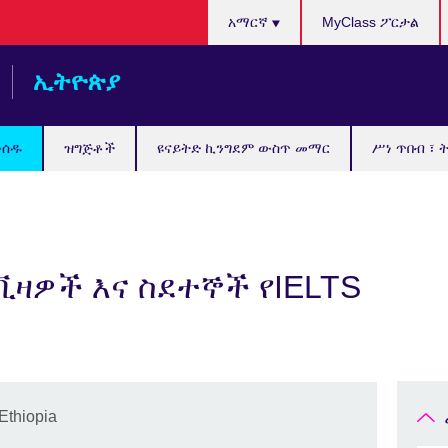
Choose
አማርኛ
MyClass ፖርታል
your
language
ኢትዮጵያ
ውሰዱ
ዝግጅቶች
ዩናይትድ ኪንግደም ውስጥ መማር
ሥነ ጥበብ ፣ 
ቪዛዎች እና ስደተኞች የIELTS
Ethiopia