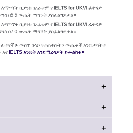
ለማግኘት ቢያንስ በአራቱም የ
IELTS for UKVI ፈተናዎ
ቢያንስ በ5.5 ውጤት ማግኘት ያስፈልግዎታል።
ለማግኘት ቢያንስ በአራቱም የ
IELTS for UKVI ፈተናዎ
ቢያንስ በ7.0 ውጤት ማግኘት ያስፈልግዎታል።
ዱ ፈተናችሁ ውስጥ ከላይ የተጠቀሱትን ውጤቶች እንድታካትቱ
ዱ እና
IELTS እንዴት እንደሚረዳዎት ይመልከቱ
።
.
ck
tion
le.
and.
re