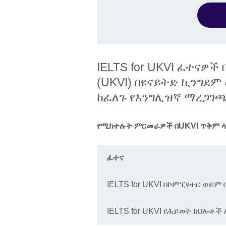
IELTS for UKVI ፈተናዎ
(UKVI) በዩናይትድ ኪንግደ
ከፈለጉ የእንግሊዝኛ ማረጋገጫ
የሚከተሉት ምርመራዎች በUKVI ጥቅም 
ፈተና
IELTS for UKVI በኮምፒዩተር ወይም
IELTS for UKVI የሕይወት ክህሎቶች 