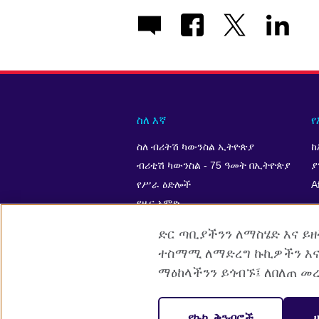
ስለ እኛ
የ
ስለ ብሪትሽ ካውንስል ኢትዮጵያ
ከ
ብሪቲሽ ካውንስል - 75 ዓመት በኢትዮጵያ
ያ
የሥራ ዕድሎች
A
የዜና አምድ
ድር ጣቢያችንን ለማስሄድ እና ይ
ተስማሚ ለማድረግ ኩኪዎችን እና
ማዕከላችንን ይጎብኙ፤ ለበለጠ መ
British Council Global
Cookies
የ
የኩኪ ቅንብሮች