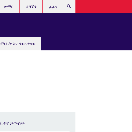
ጦማር
ያግኙን
ፈልግ
ትምህርት እና ኅብረተሰብ
ፈተና ይውሰዱ