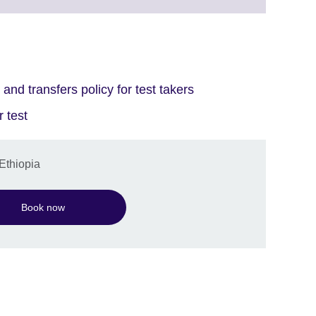
ormation
ilable.
.
tion
e.
and transfers policy for test takers
 test
Ethiopia
Book now