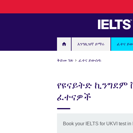
Skip
to
main
content
እንግሊዝኛ ይማሩ
ፈተና ይ
ቅድመ ገጽ
ፈተና ይውሰዱ
የዩናይትድ ኪንግደም 
ፈተናዎች
Book your IELTS for UKVI test in 