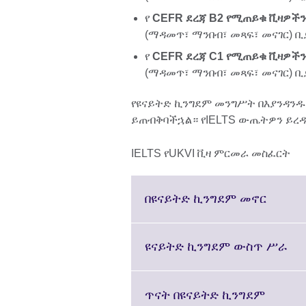
የ
CEFR ደረጃ B2 የሚጠይቁ ቪዛዎችን
(ማዳመጥ፣ ማንበብ፣ መጻፍ፣ መናገር) 
የ
CEFR ደረጃ C1 የሚጠይቁ ቪዛዎችን
(ማዳመጥ፣ ማንበብ፣ መጻፍ፣ መናገር) 
የዩናይትድ ኪንግደም መንግሥት በእያንዳን
ይጠብቅባችኋል። የIELTS ውጤትዎን ይረ
IELTS የUKVI ቪዛ ምርመራ መስፈርት
Click
በዩናይትድ ኪንግደም መኖር
to
expand
More
Cli
ዩናይትድ ኪንግደም ውስጥ ሥራ
informa
to
availab
exp
Mo
Click
ጥናት በዩናይትድ ኪንግደም