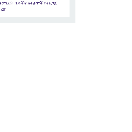
ትምህርት ቤቶችና ለተቋሞች የተዘጋጀ
ረጃ