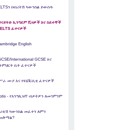
ELTSን በብሪትሽ ካውንስል ይውሰዱ
ዩናይትድ ኪንግደም ቪዛዎች እና ስደተኞች
IELTS ፈተናዎች
ambridge English
GCSE/International GCSE እና
ትምህርት ቤት ፈተናዎች
ሥራ ሙያ እና የዩኒቨርሲቲ ፈተናዎች
ptis - የእንግሊዝኛ ብቃትዎን ለመገምገም
ሪቲሽ ካውንስል መፈተን ለምን
ጠቅማል?