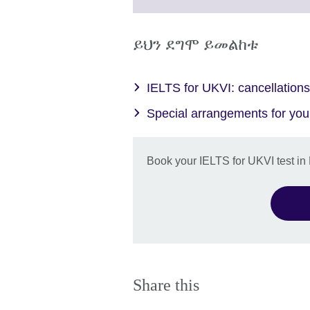
inf
to
ava
expand
More
ይህን ደግሞ ይመልከቱ
informa
availabl
IELTS for UKVI: cancellations 
Special arrangements for your
Book your IELTS for UKVI test in 
Share this