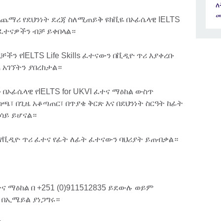
ለ
መ
ጨማሪ የደህንነት ደረጃ ስለሚጠይቅ ዩክቪዬ በኦፊሴላዊ IELTS
ዱ ፈተናዎችን ብቻ ይቀበላል።
ቻችን የIELTS Life Skills ፈተናውን በቪዲዮ ጥሪ እያቀረቡ
አገኘትን ያበረከታል።
ውን በኦፊሴላዊ የIELTS for UKVI ፈተና ማዕከል ውስጥ
ጫ፣ በጊዜ አቆጣጠር፣ በጥያቄ ቅርጽ እና በደህንነት ስርዓት ከፊት
ሳይ ይሆናል።
በው የቪዲዮ ጥሪ ፈተና የፊት ለፊት ፈተናውን ባህሪያት ይጠብቃል።
ና ማዕከል በ +251 (0)911512835 ይደውሉ ወይም
በኢሜይል ያነጋግሩ።