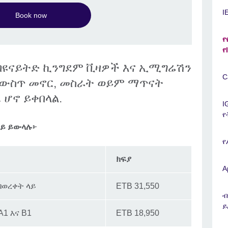
I
Book now
የ
የ
ች በዩናይትድ ኪንግደም ቪዛዎች እና ኢሚግሬሽን
C
ም ውስጥ መኖር, መስራት ወይም ማጥናት
 ሆኖ ይቀበላል.
I
የ
ላይ ይውላሉ፦
የ
ክፍያ
A
 በወረቀት ላይ
ETB 31,550
ብ
ይ
A1 እና B1
ETB 18,950