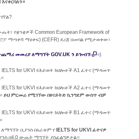
I እናቀርባለን።
ገኛል?
ት፣ የቋንቋዎች Common European Framework of
 የአውሮፓ ማጣቀሻ ማዕቀፍ) (CEFR) ደረጃ በመባል የሚታወቀው፣
።
 ተጨማሪ መመሪያ ለማግኘት GOV.UK ን ይጐብኙ
።)
፣ IELTS for UKVI የሕይወት ክህሎቶች A1 ፈተና (ማዳመጥ
ል።
፣ IELTS for UKVI የሕይወት ክህሎቶች A2 ፈተና (ማዳመጥ
ል።
ይህ ምርመራ የሚገኘው በዩናይትድ ኪንግደም ውስጥ ብቻ
፣ IELTS for UKVI የሕይወት ክህሎቶች B1 ፈተና (ማዳመጥ
።
ለማግኘት ቢያንስ በአራቱም የ
IELTS for UKVI ፈተናዎ
ቢያንስ በ4.0 ውጤት ማግኘት ያስፈልግዎታል።