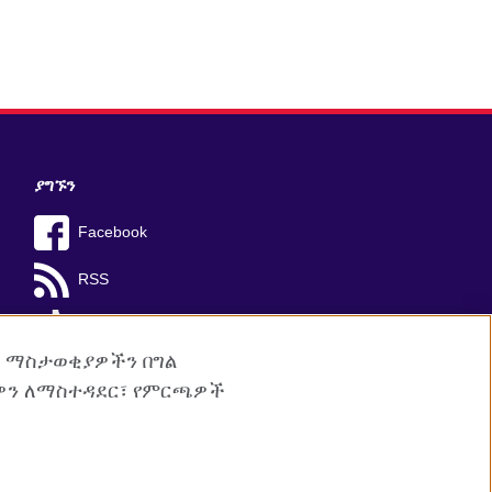
ያግኙን
Facebook
RSS
TikTok
ም ማስታወቂያዎችን በግል
ዎን ለማስተዳደር፣ የምርጫዎች