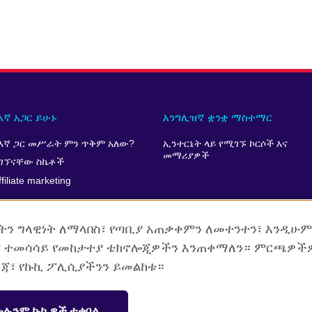
እኛ አጋር ይሁኑ
እንግሊዝኛ ቋንቋ ማስተማር
እኛ ጋር መሥራት ምን ጥቅም አለው?
ኢንተርኔት ላይ የሚገኙ ኮርሶች እና
መማሪያዎች
ገኘናቸው ስኬቶች
ffiliate marketing
ዘትን ግላዊነት ለማላበስ፣ የጣቢያ አጠቃቀምን ለመተንተን፣ እንዲሁ
 ተመሳሳይ የመከታተያ ቴክኖሎጂዎችን እንጠቀማለን። ምርጫዎች
ረጃ፣ የኩኪ ፖሊሲያችንን ይመልከቱ።
ግል መረጃ ጥበቃ እና የአጠቃቀም ደንብ
የድረ ገጽ ማውጫ
ሁሉንም ኩኪዎች ተቀበል