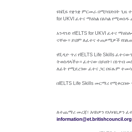
ዩክቪዬ የቋንቋ ምርመራ በሚካሄድበት ጊዜ ተ
for UKVI ፈተና ማዕከል በአካል የሚወሰ
አንዳንድ የIELTS for UKVI ፈተና ማዕከሎ
ናቸው። ይህም ለፈተና ተጠቃሚዎች የበለጠ 
የቪዲዮ ጥሪ የIELTS Life Skills ፈተና
ትወስዳላችሁ። ፈተናው በይዘት፣ በነጥብ መስ
ለፊት የሚደረገው ፈተና ጋር በፍጹም ተመሳ
በIELTS Life Skills መርማሪ የሚቀር
ለተጨማሪ መረጃ፣ እባክዎን የአካባቢዎን ፈተ
information@et.britishcouncil.org