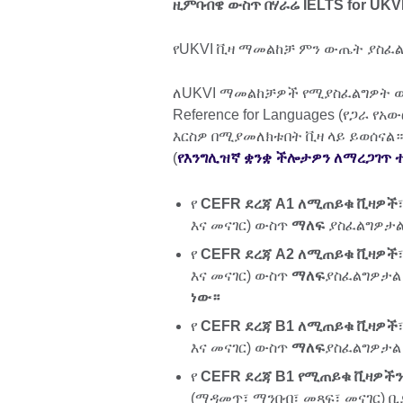
ዚምባብዌ ውስጥ በሃራሬ IELTS for UKV
የUKVI ቪዛ ማመልከቻ ምን ውጤት ያስፈል
ለUKVI ማመልከቻዎች የሚያስፈልግዎት ውጤ
Reference for Languages (የጋራ
እርስዎ በሚያመለክቱበት ቪዛ ላይ ይወሰናል
(
የእንግሊዝኛ ቋንቋ ችሎታዎን ለማረጋገጥ
የ
CEFR ደረጃ A1 ለሚጠይቁ ቪዛዎች
እና መናገር) ውስጥ
ማለፍ
ያስፈልግዎታ
የ
CEFR ደረጃ A2 ለሚጠይቁ ቪዛዎች
እና መናገር) ውስጥ
ማለፍ
ያስፈልግዎታ
ነው።
የ
CEFR ደረጃ B1 ለሚጠይቁ ቪዛዎች
እና መናገር) ውስጥ
ማለፍ
ያስፈልግዎታል
የ
CEFR ደረጃ B1 የሚጠይቁ ቪዛዎችን
(ማዳመጥ፣ ማንበብ፣ መጻፍ፣ መናገር) 