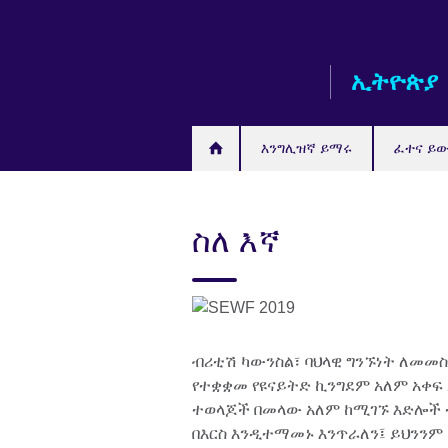
Skip
to
main
ኢትዮጵያ
content
እንግሊዝኛ ይማሩ
ፈተና ይ
ስለ እኛ
ብሪቲሽ ካውንስል፣ ባህላዊ ግንኙነት ለመመስረ
የተቋቋመ የዩናይትድ ኪንግደም አለም አቀፍ 
ተወላጆች በመላው አለም ከሚገኙ እድሎች 
በእርስ እንዲተማመኑ እንጥራለን፤ ይህንንም 