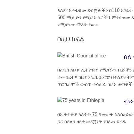
አለም አቀፋዊው ድርጅታችን በ110 አገራት
500 ሚሊዮን የሚሆኑ ሰዎች ከምንሰጠው አ
የሚሆነው ማለት ነው።
በዚህ ክፍል
ስለ
በአዲስ አበባ፣ ኢትዮጵያ የሚገኘው ቢሯችን እ.
ተመሰረተ። ከዚያን ጊዜ ጀምሮ በተለያዩ ትም
ፕሮግራሞች ውስጥ ተሳታፊ ከሆኑ ወጣቶች 
ብሪ
በኢትዮጵያ ላለፉት 75 ዓመታት ስለሰጠነው
ጋር ስላለን ዘላቂ ወዳጅነት የበለጠ ይረዱ