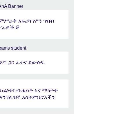
የምሥራቅ አፍሪካ የሥነ ጥበብ
ሥራዎች
ከእኛ ጋር ፈተና ይውሰዱ
ኩልነት፣ ብዝሀነት እና ማካተት
በእንግሊዝኛ አስተምህሮአችን