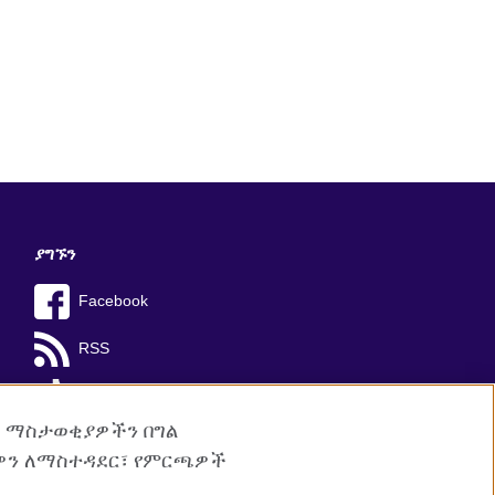
ያግኙን
Facebook
RSS
TikTok
ም ማስታወቂያዎችን በግል
ዎን ለማስተዳደር፣ የምርጫዎች