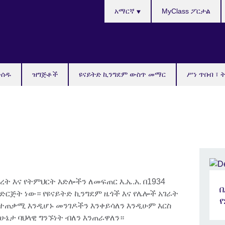
Choose
አማርኛ
MyClass ፖርታል
your
language
ውሰዱ
ዝግጅቶች
ዩናይትድ ኪንግደም ውስጥ መማር
ሥነ ጥበብ ፣ 
ት እና የትምህርት እድሎችን ለመፍጠር እ.ኤ.አ. በ1934
ድርጅት ነው። የዩናይትድ ኪንግደም ዜጎች እና የሌሎች አገራት
ተጠቃሚ እንዲሆኑ መንገዶችን እንቀይሳለን እንዲሁም እርስ
ሁኔታ ባህላዊ ግንኙነት ብለን እንጠራዋለን።