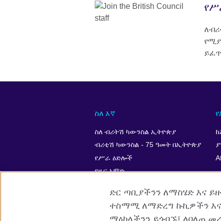
የሥ
ለብሪ
የሚያ
ይፈጥ
ስለ እኛ
የ
ስለ ብሪትሽ ካውንስል ኢትዮጵያ
ከ
ብሪቲሽ ካውንስል - 75 ዓመት በኢትዮጵያ
ያ
የሥራ ዕድሎች
A
የዜና አምድ
ድር ጣቢያችንን ለማስሄድ እና ይ
ተስማሚ ለማድረግ ኩኪዎችን እና
ማዕከላችንን ይጎብኙ፤ ለበለጠ መ