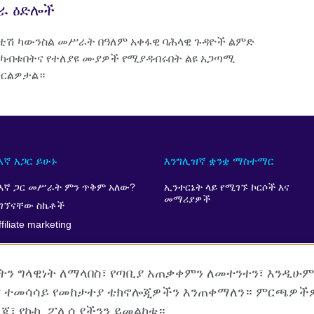
ራ ዕድሎች
ቲሽ ካውንስል መሥራት በዓለም አቀፋዊ ባሕላዊ ጉዳዮች ልምድ
ካብቱበትና የተለያዩ ሙያዎች የሚያዳብሩበት ልዩ አጋጣሚ
ርልዎታል።
እኛ አጋር ይሁኑ
እንግሊዝኛ ቋንቋ ማስተማር
እኛ ጋር መሥራት ምን ጥቅም አለው?
ኢንተርኔት ላይ የሚገኙ ኮርሶች እና
መማሪያዎች
ገኘናቸው ስኬቶች
ffiliate marketing
ዘትን ግላዊነት ለማላበስ፣ የጣቢያ አጠቃቀምን ለመተንተን፣ እንዲሁ
 ተመሳሳይ የመከታተያ ቴክኖሎጂዎችን እንጠቀማለን። ምርጫዎች
ረጃ፣ የኩኪ ፖሊሲያችንን ይመልከቱ።