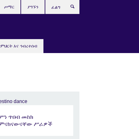
ጦማር
ያግኙን
ፈልግ
ትምህርት እና ኅብረተሰብ
በሥነ ጥበብ መስክ
የምናከናውናቸው ሥራዎች