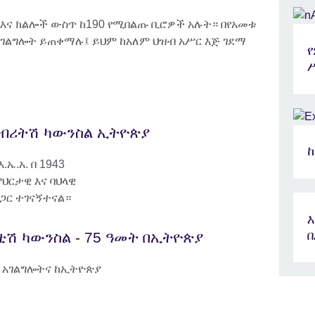
 እና ክልሎች ውስጥ ከ190 የሚበልጡ ቢሮዎች አሉት። በየአመቱ
ገልግሎት ይጠቀማሉ፤ ይህም ከአለም ህዝብ አሥር እጅ ገደማ
 ብሪትሽ ካውንስል ኢትዮጵያ
ኤ.አ. በ 1943
ህርታዊ እና ባህላዊ
ጋር ተገናኝተናል።
እ
ቲሽ ካውንስል - 75 ዓመት በኢትዮጵያ
 አገልግሎትና ከኢትዮጵያ