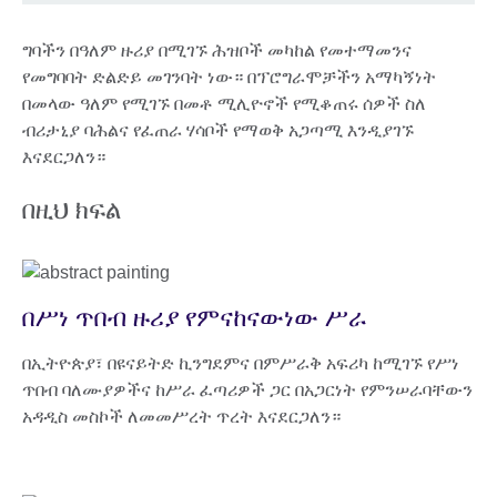
ግባችን በዓለም ዙሪያ በሚገኙ ሕዝቦች መካከል የመተማመንና
የመግባባት ድልድይ መገንባት ነው። በፕሮግራሞቻችን አማካኝነት
በመላው ዓለም የሚገኙ በመቶ ሚሊዮኖች የሚቆጠሩ ሰዎች ስለ
ብሪታኒያ ባሕልና የፈጠራ ሃሳቦች የማወቅ አጋጣሚ እንዲያገኙ
እናደርጋለን።
በዚህ ክፍል
በሥነ ጥበብ ዙሪያ የምናከናውነው ሥራ
በኢትዮጵያ፣ በዩናይትድ ኪንግደምና በምሥራቅ አፍሪካ ከሚገኙ የሥነ
ጥበብ ባለሙያዎችና ከሥራ ፈጣሪዎች ጋር በአጋርነት የምንሠራባቸውን
አዳዲስ መስኮች ለመመሥረት ጥረት እናደርጋለን።