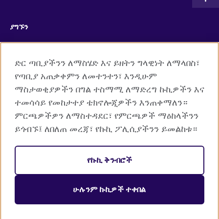
ያግኙን
Facebook
RSS
ድር ጣቢያችንን ለማስሄድ እና ይዘትን ግላዊነት ለማላበስ፣
TikTok
የጣቢያ አጠቃቀምን ለመተንተን፣ እንዲሁም
ማስታወቂያዎችን በግል ተስማሚ ለማድረግ ኩኪዎችን እና
ተመሳሳይ የመከታተያ ቴክኖሎጂዎችን እንጠቀማለን።
ምርጫዎችዎን ለማስተዳደር፣ የምርጫዎች ማዕከላችንን
British Council Global
ይጎብኙ፤ ለበለጠ መረጃ፣ የኩኪ ፖሊሲያችንን ይመልከቱ።
Cookies
የግል መረጃ ጥበቃ እና የአጠቃቀም ደንብ
የኩኪ ቅንብሮች
የድረ ገጽ ማውጫ
ሁሉንም ኩኪዎች ተቀበል
© 2026 British Council