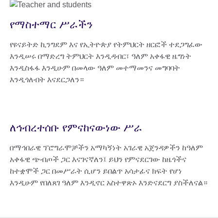
የማስተማር ሥራችን
የዩናይትድ ኪንግደም እና የኢትዮጵያ የትምህርት ዘርፎች ተደጋግፈው
እንዲሠሩ በማድረግ ትምህርት እንዲዳብር፣ ዓለም አቀፋዊ ዜግነት
እንዲስፋፋ እንዲሁም በመላው ዓለም መተማመንና መግባባት
እንዲጎለብት እናደርጋለን።
ለኅብረተሰቡ የምናከናውነው ሥራ
በማኅበራዊ ፕሮግራሞቻችን አማካኝነት አገራዊ አጀንዳዎችን ከዓለም
አቀፋዊ ጭብጦች ጋር እናገናኛለን፤ ይህን የምናደርገው ከዜጎችና
ከተቋሞች ጋር በመሥራት ሲሆን ይበልጥ አሳታፊና ክፍት የሆነ
እንዲሁም የበለጸገ ዓለም እንዲኖር አስተዋጽኦ እንድናደርግ ያስችለናል።