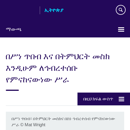
Skip
ኢትዮጵያ
to
main
content
ማውጫ
Choose
your
በሥነ ጥበብ እና በትምህርት መስክ
language
እንዲሁም ለኅብረተሰቡ
የምናከናውነው ሥራ
በዚህ ክፍል ውስጥ
በሥነ ጥበብ፣ በትምህርት መስክና በስነ ኅብረተሰብ የምናከናውነው
ሥራ
©
Mat Wright