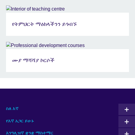
የትምህርት ማዕከላችንን ይጎብኙ
ሙያ ማሻሻያ ኮርሶች
ስለ እኛ
የእኛ አጋር ይሁኑ
እንግሊዝኛ ቋንቋ ማስተማር