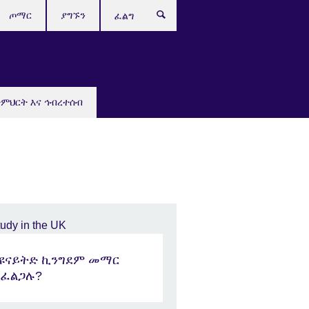
ጦማር
ያግኙን
ፈልግ
ትምህርት እና ኅብረተሰብ
በዩናይትድ ኪንግደም መማር
ይፈልጋሉ?