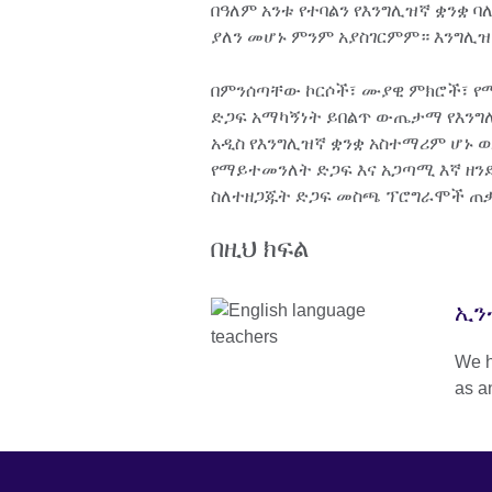
በዓለም አንቱ የተባልን የእንግሊዝኛ ቋንቋ
ያለን መሆኑ ምንም አያስገርምም። እንግሊዝ
በምንሰጣቸው ኮርሶች፣ ሙያዊ ምክሮች፣ የ
ድጋፍ አማካኝነት ይበልጥ ውጤታማ የእንግሊ
አዲስ የእንግሊዝኛ ቋንቋ አስተማሪም ሆኑ ወደ
የማይተመንለት ድጋፍ እና አጋጣሚ እኛ ዘን
ስለተዘጋጁት ድጋፍ መስጫ ፕሮግራሞች ጠ
በዚህ ክፍል
ኢን
We h
as a