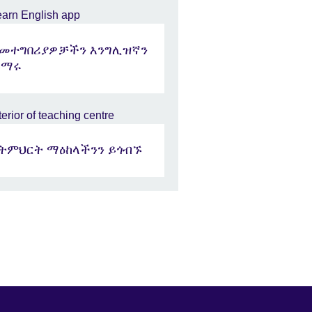
በመተግበሪያዎቻችን እንግሊዝኛን
ይማሩ
የትምህርት ማዕከላችንን ይጎብኙ