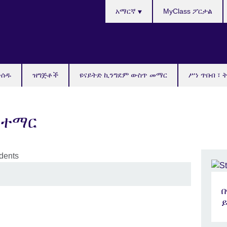
Choose
አማርኛ
MyClass ፖርታል
your
language
ውሰዱ
ዝግጅቶች
ዩናይትድ ኪንግደም ውስጥ መማር
ሥነ ጥበብ ፣ 
ስተማር