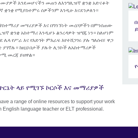
 ባለሙያዎች እንደመሆናችን መጠን ለእንግሊዝኛ ቋንቋ አድናቆት
ኛ ቋንቋ የሚያስተምሩ ሰዎችንም እንዲሁ እናደንቃለን።
ማስተማሪያ መሣሪያዎች እና በግንኙነት መረቦቻችን በምንሰጠው
ዝኛ ቋንቋ አስተማሪ እንዲሆኑ ልንረዳዎት ዝግጁ ነን። ስለሆነም
 ሌላ የሥራ እና የእድገት ምእራፍ እየተሸጋገሩ ያሉ ግለሰብ፣ ዋጋ
ድ ያገኛሉ። ከዚህ በታች ያሉት ሊንኮች ለአስተማሪዎች
ቃሚ መረጃ ይዘዋል።
ተርኔት ላይ የሚገኙ ኮርሶች እና መማሪያዎች
ave a range of online resources to support your work
n English language teacher or ELT professional.