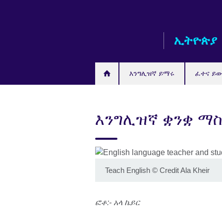
Skip
to
main
ኢትዮጵያ
content
እንግሊዝኛ ይማሩ
ፈተና ይ
እንግሊዝኛ ቋንቋ ማ
Teach English
©
Credit Ala Kheir
ፎቶ:- አላ ኬይር