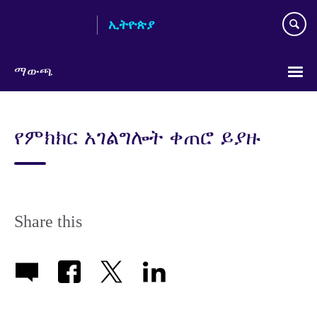
Skip
ኢትዮጵያ
to
main
content
ማውጫ
Choose
your
የምክክር አገልግሎት ቀጠሮ ይያዙ
language
Share this