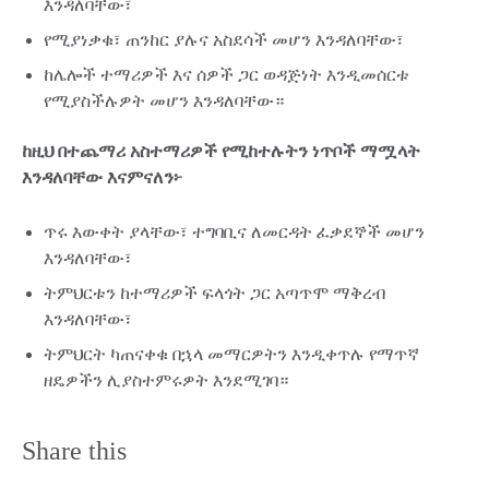
እንዳለባቸው፣
የሚያነቃቁ፣ ጠንከር ያሉና አስደሳች መሆን እንዳለባቸው፣
ከሌሎች ተማሪዎች እና ሰዎች ጋር ወዳጅነት እንዲመሰርቱ
የሚያስችሉዎት መሆን እንዳለባቸው።
ከዚህ በተጨማሪ አስተማሪዎች የሚከተሉትን ነጥቦች ማሟላት
እንዳለባቸው እናምናለን፦
ጥሩ እውቀት ያላቸው፣ ተግባቢና ለመርዳት ፈቃደኞች መሆን
እንዳለባቸው፣
ትምህርቱን ከተማሪዎች ፍላጎት ጋር አጣጥሞ ማቅረብ
እንዳለባቸው፣
ትምህርት ካጠናቀቁ በኋላ መማርዎትን እንዲቀጥሉ የማጥኛ
ዘዴዎችን ሊያስተምሩዎት እንደሚገባ።
Share this