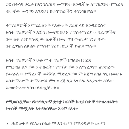
ጋር በተሳካ ሁኔታ በእንግሊዝኛ መግባባት እንዲችሉ ለማዘጋጀት የሚረዳ
ብቸኛው መንገድ እንደሆነ ከተሞክሯችን ተገንዝበናል።
ተማሪዎቻችን የሚፈልጉት የእውቀት ደረጃ ላይ እንዲደርሱ፣
አስተማሪዎቻችን እጅግ ዘመናዊ በሆኑ የማስተማሪያ መሳሪያዎችና
በመጠቁ የቴክኖሎጂ ውጤቶች በመታገዝ ውጤታማነታቸው
በተረጋገጠ ልዩ ልዩ የማስተማሪያ ዘዴዎች ይጠቀማሉ።
አስተማሪዎቻችን ሁሉም ተማሪዎች በግለሰብ ደረጃ
የሚያስፈልጋቸውን ትኩረት ማግኘታቸውን ለማረጋገጥ ጠንክረው
ይሠራሉ። ተማሪዎች መሻሻል ማድረጋቸውም እጅግ አስፈላጊ በመሆኑ
አስተማሪዎች ተማሪዎቹ ምን ደረጃ ላይ እንዳሉ ለእያንዳንዳቸው
አዘውትረው ሃሳብ ይሰጧቸዋል።
የሚወስዷቸው የእንግሊዝኛ ቋንቋ ኮርሶች ከዚህ በታች የተዘረዘሩትን
ነጥቦች ማሟላት እንዳለባቸው እናምናለን፦
ሕይወትዎ የበለጠ ስኬታማ እንዲሆን የሚረዱዎት መሆን