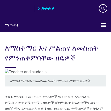
Skip
ኢትዮጵያ
to
main
content
ማውጫ
Choose
your
ለማስተማር እና ሥልጠና ለመስጠት
language
የምንጠቀምባቸው ዘዴዎች
ለማስተማርእናሥልጠናለመስጠትየምንጠቀምባቸውዘዴዎች
ቀልብ የሚስቡ፣ አሳታፊና ተማሪዎች ሃሳባቸውን እንዲገልፁ
የሚያበረታቱ የማስተማር ዘዴዎች በትምህርት ክፍሎቻችን ውስጥ
ወሳኝ ሚና ይጫወታሉ። ይህ ዘዴ በዛሬው ጊዜ ተማሪዎቻችን ከዓለም