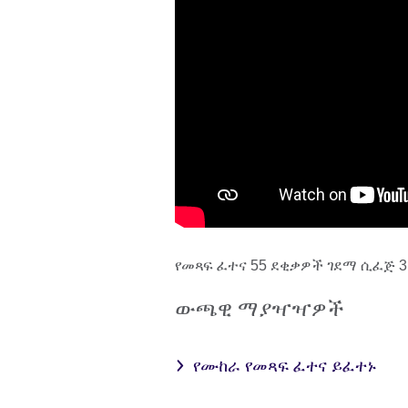
የመጻፍ ፈተና 55 ደቂቃዎች ገደማ ሲፈጅ 
ውጫዊ ማያዣዣዎች
የሙከራ የመጻፍ ፈተና ይፈተኑ