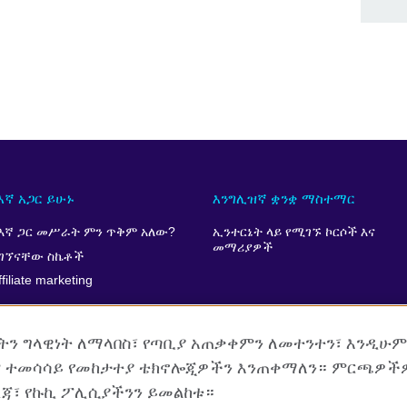
እኛ አጋር ይሁኑ
እንግሊዝኛ ቋንቋ ማስተማር
እኛ ጋር መሥራት ምን ጥቅም አለው?
ኢንተርኔት ላይ የሚገኙ ኮርሶች እና
መማሪያዎች
ገኘናቸው ስኬቶች
ffiliate marketing
ዘትን ግላዊነት ለማላበስ፣ የጣቢያ አጠቃቀምን ለመተንተን፣ እንዲሁ
 ተመሳሳይ የመከታተያ ቴክኖሎጂዎችን እንጠቀማለን። ምርጫዎች
ረጃ፣ የኩኪ ፖሊሲያችንን ይመልከቱ።
ግል መረጃ ጥበቃ እና የአጠቃቀም ደንብ
የድረ ገጽ ማውጫ