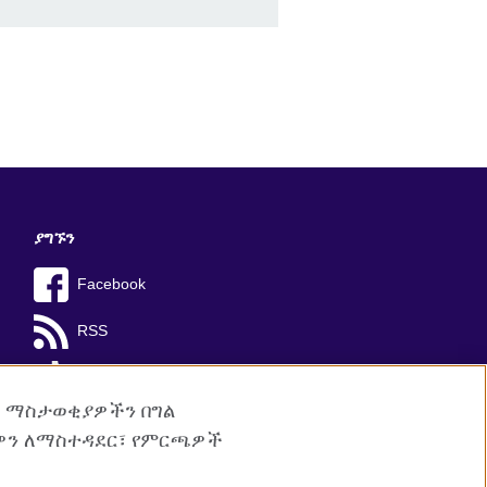
ያግኙን
Facebook
RSS
TikTok
ም ማስታወቂያዎችን በግል
ዎን ለማስተዳደር፣ የምርጫዎች