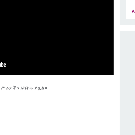
A
3 ሥራዎችን አካትቶ ይዟል።