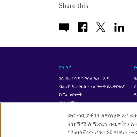
Share this
ስለ እኛ
የ
ስለ ብሪትሽ ካውንስል ኢትዮጵያ
ከ
ብሪቲሽ ካውንስል - 75 ዓመት በኢትዮጵያ
ያ
የሥራ ዕድሎች
A
የዜና አምድ
ድር ጣቢያችንን ለማስሄድ እና ይ
ተስማሚ ለማድረግ ኩኪዎችን እና
ማዕከላችንን ይጎብኙ፤ ለበለጠ መ
British Council Global
Cookies
የ