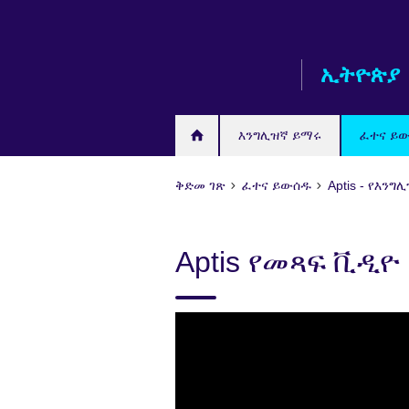
Skip
to
main
ኢትዮጵያ
content
እንግሊዝኛ ይማሩ
ፈተና ይ
ቅድመ ገጽ
ፈተና ይውሰዱ
Aptis - የእ
Aptis የመጻፍ ቪዲዮ