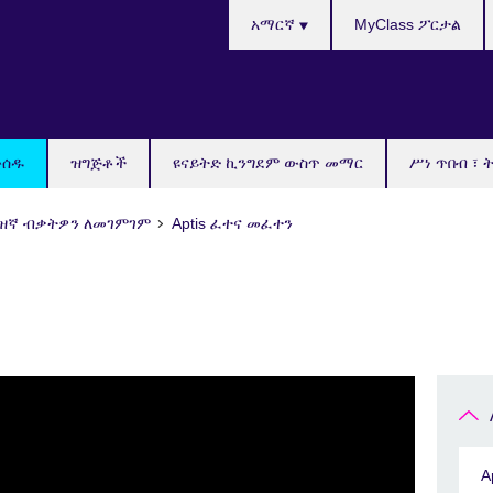
Choose
አማርኛ
MyClass ፖርታል
your
language
ውሰዱ
ዝግጅቶች
ዩናይትድ ኪንግደም ውስጥ መማር
ሥነ ጥበብ ፣ 
ንግሊዝኛ ብቃትዎን ለመገምገም
Aptis ፈተና መፈተን
A