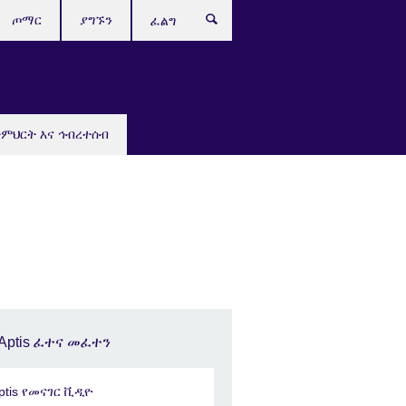
ጦማር
ያግኙን
ፈልግ
ትምህርት እና ኅብረተሰብ
Aptis ፈተና መፈተን
ptis የመናገር ቪዲዮ