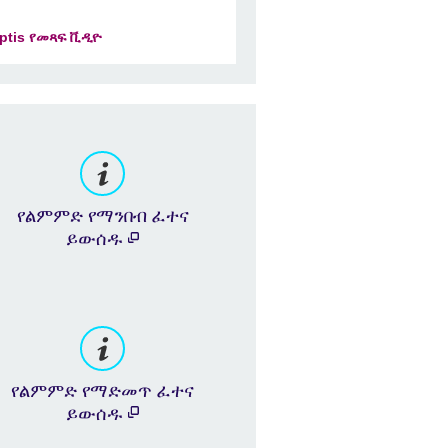
ptis የመጻፍ ቪዲዮ
የልምምድ የማንበብ ፈተና
ይውሰዱ
የልምምድ የማድመጥ ፈተና
ይውሰዱ