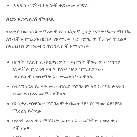
አዳዲስ ነገሮችን ከሌሎች ቀድመው ያገኛሉ።
ለርን ኢንግሊሽ ሞባይል
ብሪቲሽ ካውንስል ተማሪዎች የእንግሊዝኛ ቋንቋ ችሎታቸውን ማሻሻል
እንዲችሉ የሚረዱ በርካታ የኮምፒውተር ፕሮግራሞችን አውጥቷል።
በእነዚህ የኮምፒውተር ፕሮግራሞች አማካኝነት፦
በእለት ተእለት እንቅስቃሴዎት የመስማት ችሎታዎን ማሻሻል
እንዲችሉ የሚረዱዎትን በገሃዱ ዓለም የሚያጋጥሙ
ውይይቶችን መስማት እና መመልከት ይችላሉ
በፍላሽካርድ የቃላት መመዝገቢያ ፕሮግራም ላይ አዳዲስ ቃላትን
መመዝገብ እና መማር ይችላሉ
በአሳታፊ የሰዋስው ፕሮግራሞች በመጠቀም የሰዋስው ልምምድ
ማድረግ ይችላሉ
በቃላት ጨዋታ አማካኝነት ራስዎን እና ጓደኞችዎን መፈተን
ይችላሉ።