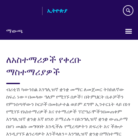
Skip
ኢትዮጵያ
to
main
content
ማውጫ
Choose
your
ለአስተማሪዎች የቀረቡ
language
ማስተማሪያዎች
ብሪቲሽ ካውንስል እንግሊዝኛ ቋንቋ መማር ለመጀመር ትክክለኛው
ስፍራ ነው። በመላው ዓለም የሚገኙ ሰዎች፣ በትምህርት ቤቶቻችን
የምንሰጣቸውን ኮርሶች በመከታተል ወይም ደግሞ ኢንተርኔት ላይ በነፃ
የሚገኙ የአስተማሪዎች እና የተማሪዎች ፕሮግራሞችንበመጠቀም
እንግሊዝኛ ቋንቋ እኛ ዘንድ ይማራሉ። በእንግሊዝኛ ቋንቋ ውጤታማ
በሆነ መልኩ መግባባት እንዲችሉ የሚረዳዎትን ድፍረት እና ችሎታ
እንዲያገኙ ልንረዳዎት እንችላለን። እንግሊዝኛ ቋንቋ በማስተማር