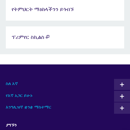
የትምህርት ማዕከላችንን ይጎብኙ
ፕሪምየር ስኪልስ
ስለ እኛ
የእኛ አጋር ይሁኑ
እንግሊዝኛ ቋንቋ ማስተማር
ያግኙን