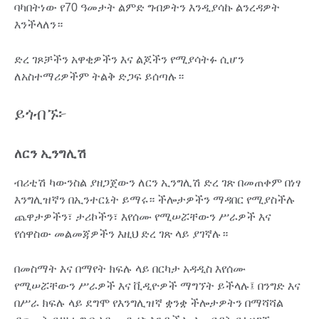
ባካበትነው የ70 ዓመታት ልምድ ግብዎትን እንዲያሳኩ ልንረዳዎት
እንችላለን።
ድረ ገጾቻችን አዋቂዎችን እና ልጆችን የሚያሳትፉ ሲሆን
ለአስተማሪዎችም ትልቅ ድጋፍ ይሰጣሉ።
ይጎብኙ፦
ለርን ኢንግሊሽ
ብሪቲሽ ካውንስል ያዘጋጀውን ለርን ኢንግሊሽ ድረ ገጽ በመጠቀም በነፃ
እንግሊዝኛን በኢንተርኔት ይማሩ። ችሎታዎችን ማዳበር የሚያስችሉ
ጨዋታዎችን፣ ታሪኮችን፣ እየሰሙ የሚሠሯቸውን ሥራዎች እና
የሰዋስው መልመጃዎችን እዚህ ድረ ገጽ ላይ ያገኛሉ።
በመስማት እና በማየት ክፍሉ ላይ በርካታ አዳዲስ እየሰሙ
የሚሠሯቸውን ሥራዎች እና ቪዲዮዎች ማግኘት ይችላሉ፤ በንግድ እና
በሥራ ክፍሉ ላይ ደግሞ የእንግሊዝኛ ቋንቋ ችሎታዎትን በማሻሻል