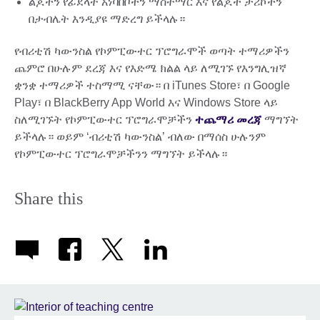
ልጆችን የፊደላት አነባበቦችን ማስተማር እና የልጆች ታሪኮችን
በታብሌት እንዲያዩ ማድረግ ይችላሉ።
የብሪቲሽ ካውንስል የኮምፒውተር ፕሮግራሞች ወጣት ተማሪዎችን
ጨምሮ በሁሉም ደረጃ እና የእድሜ ክልል ላይ ለሚገኙ የእንግሊዝኛ
ቋንቋ ተማሪዎች ተስማሚ ናቸው። በ iTunes Store፣ በ Google
Play፣ በ BlackBerry App World እና Windows Store ላይ
ስለሚገኙት የኮምፒውተር ፕሮግራሞቻችን
ተጨማሪ መረጃ
ማግኘት
ይችላሉ። ወይም ‘ብሪቲሽ ካውንስል’ ብለው በማሰስ ሁሉንም
የኮምፒውተር ፕሮግራሞቻችንን ማግኘት ይችላሉ።
Share this