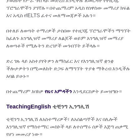
ያወጡት የሥራ ግብ ላይ መድረስ እንዲችሉ ለመርዳት የተዘጋጁ
ፕሮግራሞችን ያገኛሉ። በተጨማሪም አዲስ የሰዋስው መማሪያ ክፍል
እና አዲስ የIELTS ፈተና መለማመጃዎች አሉን።
በተለይ ለወጣት ተማሪዎች ታስበው የተዘጋጁ ፕሮግራሞችን ማግኘት
ከፈለጉ እንግሊዝኛ መማሪያ ለልጆች ወይም እንግሊዝኛ መማሪያ
ለወጣቶች የሚሉትን ድረገፆች መጎብኘት ይችላሉ።
ድረ ገጹ ላይ አስተያየትዎን ለማስፈር እና የእንግሊዝኛ ቋንቋ
ችሎታዎትን በሚመለከት ድጋፍ ለማግኘት ጥያቄ ማቅረብ እንዲችሉ
አባል ይሁኑ።
በተጨማሪም እባክዎ
የዜና አምዳችን
እንዲደርስዎት ይመዝግቡ።
TeachingEnglish
ቲቺንግ ኢንግሊሽ
ቲቺንግ ኢንግሊሽ ለአስተማሪዎች፣ ለአሰልጣኞች እና በሌሎች
እንግሊዝኛ የማስተማር መስኮች ላይ ለተሰማሩ ሰዎች እጅግ ጠቃሚ
የሆነ መመሪያ ነው።