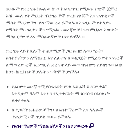
በሁሉም የድረ ገጹ ክፍል ውስጥ፣ ከአጫጭር የሚሠሩ ነገሮች ጀምሮ
እስከ ሙሉ የትምህርት ፕሮግራሞች ድረስ የልጆች እና የአዋቂዎች
ማስተማሪያዎችን በነፃ ማውረድ ይችላሉ። እንዲሁም የተለያዩ
የማስተማር ገፅታዎችን የሚገልፁ መረጃዎች፣ የመምህራን እውቀት
ማጎልበቻዎች እና ማሰልጠኛዎች በነፃ ይገኛሉ።
ድረ ገጹ ላይ ከሌሎች ተጠቃሚዎች ጋር አብሮ ለመሥራት፣
አስተያየትዎን ለማስፈር እና ለፈተና ለመዘጋጀት የሚረዱዎትን ነገሮች
ለማውረድ ቲች ኢንግሊሽ ድረ ገጽ ላይ መመዝገብዎን አይዘንጉ። አባል
ከሆኑ ከዚህ በታች ያሉትን ጥቅሞች ያገኛሉ፦
የራስዎን መረጃ የሚያሰፍሩበት የግል አድራሻ ይኖርዎታል፤
እንዲሁም ዓለም አቀፉን የኢንተርኔት ማኅበረሰብ በአባልነት
ይቀላቀላሉ
ለተጋባዥ ጸሐፊዎቻችን፣ ለአስተማሪዎች እና ለሌሎች
ተጠቃሚዎች ጥያቄ መጻፍ ይችላሉ
የአስተማሪዎች ማሰልጠኛዎችን በነፃ ያውርዱ