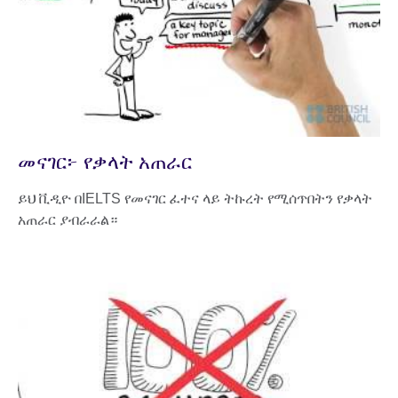
መናገር፦ የቃላት አጠራር
ይህ ቪዲዮ በIELTS የመናገር ፈተና ላይ ትኩረት የሚሰጥበትን የቃላት
አጠራር ያብራራል።