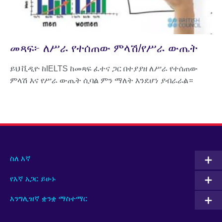
መጻፍ፦ ለሥራ የተሰጠው ምላሽ/የሥራ ውጤት
ይህ ቪዲዮ ከIELTS ከመጻፍ ፈተና ጋር በተያያዘ ለሥራ የተሰጠው
ምላሽ እና የሥራ ውጤት ሲባል ምን ማለት እንደሆነ ያብራራል።
ስለ እኛ
የእኛ አጋር ይሁኑ
እንግሊዝኛ ቋንቋ ማስተማር