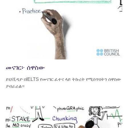
መናገር፦ ሰዋስው
ይህ ቪዲዮ በIELTS የመናገር ፈተና ላይ ትኩረት የሚሰጥበትን ሰዋስው
ያብራራል።