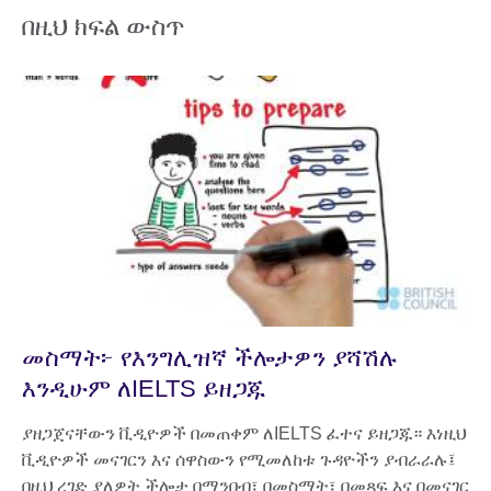
በዚህ ክፍል ውስጥ
መስማት፦ የእንግሊዝኛ ችሎታዎን ያሻሽሉ
እንዲሁም ለIELTS ይዘጋጁ
ያዘጋጀናቸውን ቪዲዮዎች በመጠቀም ለIELTS ፈተና ይዘጋጁ። እነዚህ
ቪዲዮዎች መናገርን እና ሰዋስውን የሚመለከቱ ጉዳዮችን ያብራራሉ፤
በዚህ ረገድ ያለዎት ችሎታ በማንበብ፣ በመስማት፣ በመጻፍ እና በመናገር