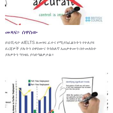
መጻፍ፦ ሰዋስው
ይህ ቪዲዮ ለIELTS ለመፃፍ ፈተና የሚያስፈልጉትን የተለያዩ
ደረጃዎች ያሉትን ሰዋስውና ትክክለኛ አጠቃቀሙን በተመለከተ
ያለዎትን ግንዛቤ ያሳድግልዎታል።