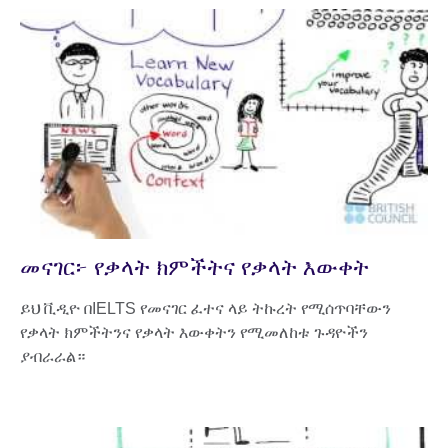
መናገር፦ የቃላት ክምችትና የቃላት እውቀት
ይህ ቪዲዮ በIELTS የመናገር ፈተና ላይ ትኩረት የሚሰጥባቸውን
የቃላት ክምችትንና የቃላት እውቀትን የሚመለከቱ ጉዳዮችን
ያብራራል።