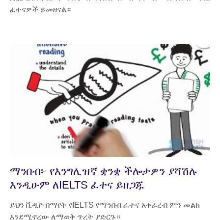
ፈተናዎች ይመዘናል።
ማንበብ፦ የእንግሊዝኛ ቋንቋ ችሎታዎን ያሻሽሉ
እንዲሁም ለIELTS ፈተና ይዘጋጁ
ይህን ቪዲዮ በማየት የIELTS የማንበብ ፈተና አቀራረብ ምን መልክ
እንደሚኖረው ለማወቅ ጥረት ያድርጉ።