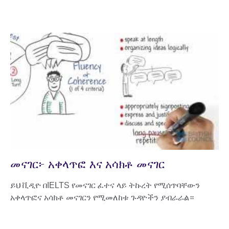
መናገር፦ አቀላጥፎ እና አሳክቶ መናገር
ይህ ቪዲዮ በIELTS የመናገር ፈተና ላይ ትኩረት የሚሰጥባቸውን
አቀላጥፎና አሳክቶ መናገርን የሚመለከቱ ጉዳዮችን ያብራራል።