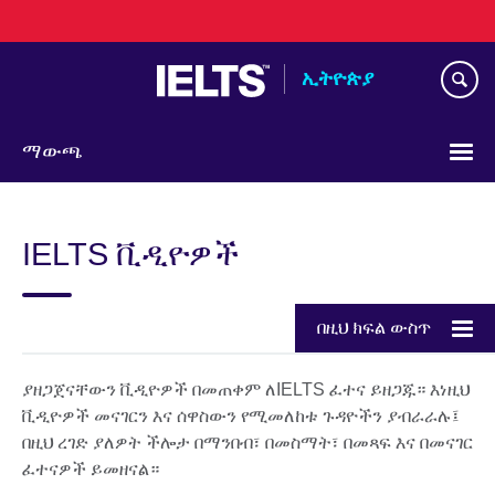
Skip
to
main
ኢትዮጵያ
content
ማውጫ
Choose
your
IELTS ቪዲዮዎች
language
በዚህ ክፍል ውስጥ
ያዘጋጀናቸውን ቪዲዮዎች በመጠቀም ለIELTS ፈተና ይዘጋጁ። እነዚህ
ቪዲዮዎች መናገርን እና ሰዋስውን የሚመለከቱ ጉዳዮችን ያብራራሉ፤
በዚህ ረገድ ያለዎት ችሎታ በማንበብ፣ በመስማት፣ በመጻፍ እና በመናገር
ፈተናዎች ይመዘናል።